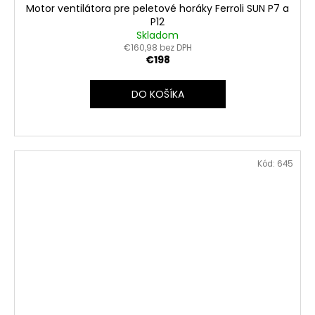
Motor ventilátora pre peletové horáky Ferroli SUN P7 a
P12
Skladom
€160,98 bez DPH
€198
DO KOŠÍKA
Kód:
645