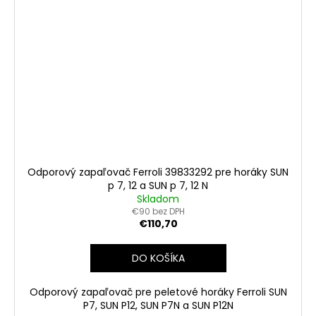
Odporový zapaľovač Ferroli 39833292 pre horáky SUN
p 7, 12 a SUN p 7, 12 N
Skladom
€90 bez DPH
€110,70
DO KOŠÍKA
Odporový zapaľovač pre peletové horáky Ferroli SUN
P7, SUN P12, SUN P7N a SUN P12N