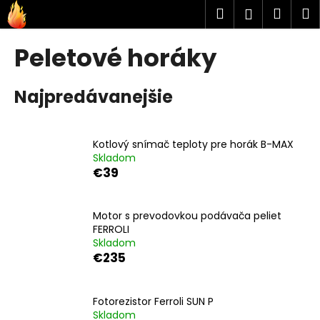
K
Prejsť
Hľadať
Náku
M
Prihlásen
na
o
obsah
Späť
Späť
košík
š
Peletové horáky
í
Č
k
Najpredávanejšie
o
p
o
Kotlový snímač teploty pre horák B-MAX
t
Skladom
r
€39
e
b
Motor s prevodovkou podávača peliet
u
FERROLI
j
Skladom
€235
e
t
e
Fotorezistor Ferroli SUN P
n
Skladom