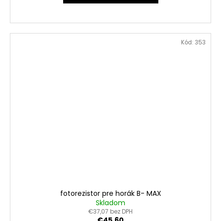
Kód:
353
fotorezistor pre horák B- MAX
Skladom
€37,07 bez DPH
€45,60