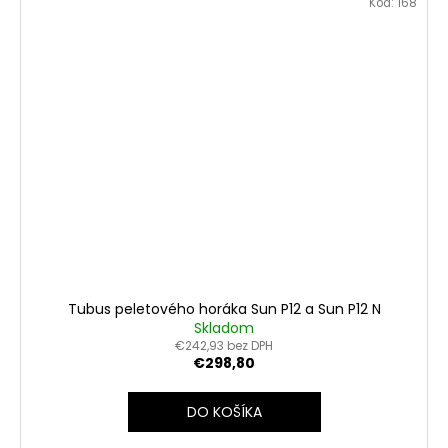
Kód:
168
Tubus peletového horáka Sun P12 a Sun P12 N
Skladom
€242,93 bez DPH
€298,80
DO KOŠÍKA