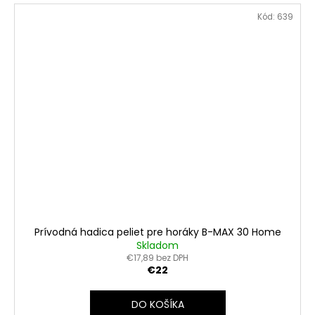
Kód:
639
Prívodná hadica peliet pre horáky B-MAX 30 Home
Skladom
€17,89 bez DPH
€22
DO KOŠÍKA