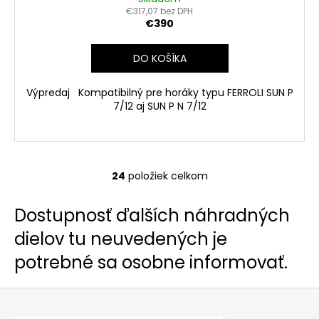
€317,07 bez DPH
€390
DO KOŠÍKA
Výpredaj Kompatibilný pre horáky typu FERROLI SUN P
7/12 aj SUN P N 7/12
24
položiek celkom
O
v
Dostupnosť ďalších náhradných
l
á
dielov tu neuvedených je
d
potrebné sa osobne informovať.
a
c
i
Z
e
á