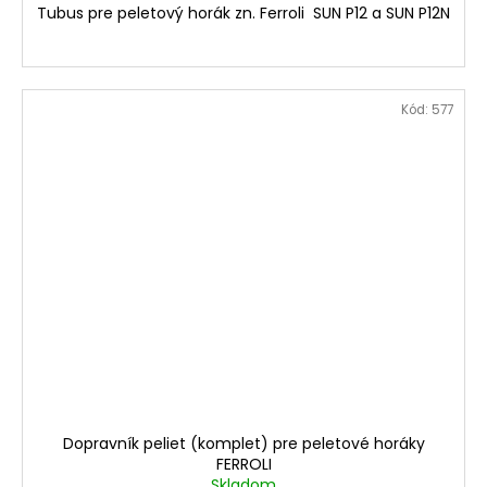
Tubus pre peletový horák zn. Ferroli SUN P12 a SUN P12N
Kód:
577
Dopravník peliet (komplet) pre peletové horáky
FERROLI
Skladom