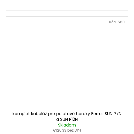
Kód:
660
komplet kabeláž pre peletové horáky Ferroli SUN P7N
a SUN P12N
Skladom
€120,33 bez DPH