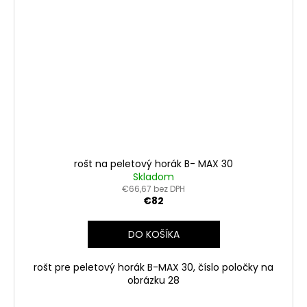
rošt na peletový horák B- MAX 30
Skladom
€66,67 bez DPH
€82
DO KOŠÍKA
rošt pre peletový horák B-MAX 30, číslo poločky na
obrázku 28