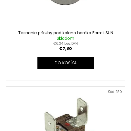
č
d
v
a
u
m
k
e
t
o
Tesnenie príruby pod koleno horáka Ferroli SUN
FERROLI
v
Skladom
SUN
€6,34 bez DPH
P7
€7,80
N
S
PODÁVACÍM
DO KOŠÍKA
ŠNEKOM
€1
296
Kód:
180