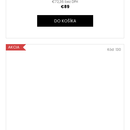
€72,36 bez DPH
€89
DO KOŠÍKA
AKCIA
Kód:
130