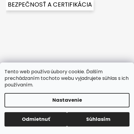
p
BEZPEČNOSŤ A CERTIFIKÁCIA
p
r
ä
v
t
k
y
i
v
e
ý
p
i
s
u
Tento web používa úubory cookie. Ďalším
prechádzaním tochoto webu vyjadrujete súhlas s ich
Kontakt
používaním.
vk-term
@
centrum.sk
Nastavenie
+421 911 120 819
Technická podpora +421 911 120 819
Odmietnuť
Súhlasím