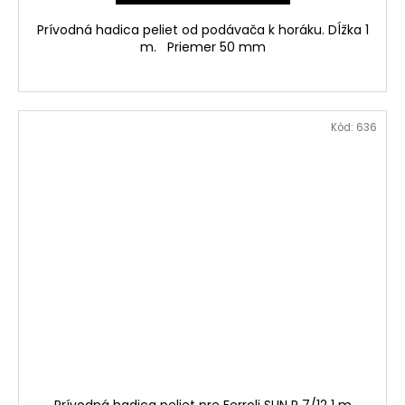
Prívodná hadica peliet od podávača k horáku. Dĺžka 1
m. Priemer 50 mm
Kód:
636
Prívodná hadica peliet pre Ferroli SUN P 7/12 1 m