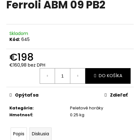
Ferroli ABM 09 PB2
á
j
s
ť
Skladom
?
Kód:
645
€198
€160,98 bez DPH
Jednotková
HĽADAŤ
DO KOŠÍKA
cena:
Opýtať sa
Zdieľať
O
d
Kategória
:
Peletové horáky
p
Hmotnosť
:
0.25 kg
o
r
ú
Popis
Diskusia