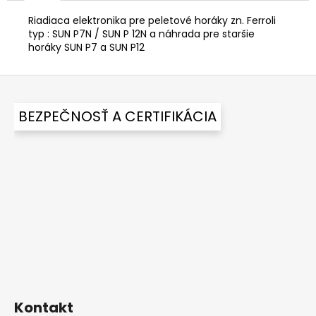
č
a
Riadiaca elektronika pre peletové horáky zn. Ferroli
m
typ : SUN P7N / SUN P 12N a náhrada pre staršie
e
horáky SUN P7 a SUN P12
Z
ECOWOOD
á
PLUS
BEZPEČNOSŤ A CERTIFIKÁCIA
p
€1
726,92
ä
t
i
e
Kontakt